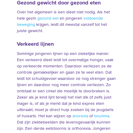
Gezond gewicht door gezond eten
Over het algemeen is een dieet niet nodig. Als het
hele gezin
gezond eet
en jongeren
voldoende
beweging
krijgen, leidt dit meestal vanzelf tot het
juiste gewicht.
Verkeerd lijnen
Sommige jongeren lijnen op een ziekelijke manier.
Een verkeerd dieet leidt tot overmatige honger, vaak
op verkeerde momenten. Daardoor verliezen ze de
controle gemakkelijker en gaan ze te veel eten. Dat
leidt tot schuldgevoel waardoor ze nog strenger gaan
lijnen en daardoor nog meer controle verliezen. Zo
ontstaat er een cirkel die moeilijk te doorbreken is.
Zeker als je kind lijnt terwijl het niet dik of zelfs juist
mager is, of als je merkt dat je kind expres eten
uitbraakt, moet je direct hulp zoeken bij de jeugdarts
of huisarts. Het kan wijzen op
anorexia
of
boulimia
.
Dat zijn ziektebeelden die levensgevaarlijk kunnen
zijn. Een derde eetstoornis is orthorexia. Jongeren