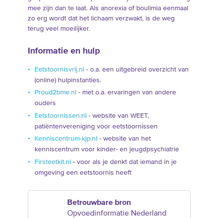
mee zijn dan te laat. Als anorexia of boulimia eenmaal
zo erg wordt dat het lichaam verzwakt, is de weg
terug veel moeilijker.
Informatie en hulp
Eetstoornisvrij.nl
- o.a. een uitgebreid overzicht van
(online) hulpinstanties.
Proud2bme.nl
- met o.a. ervaringen van andere
ouders
Eetstoornissen.nl
- website van WEET,
patiëntenvereniging voor eetstoornissen
Kenniscentrum-kjp.nl
- website van het
kenniscentrum voor kinder- en jeugdpsychiatrie
Firsteetkit.nl
- voor als je denkt dat iemand in je
omgeving een eetstoornis heeft
Betrouwbare bron
Opvoedinformatie Nederland