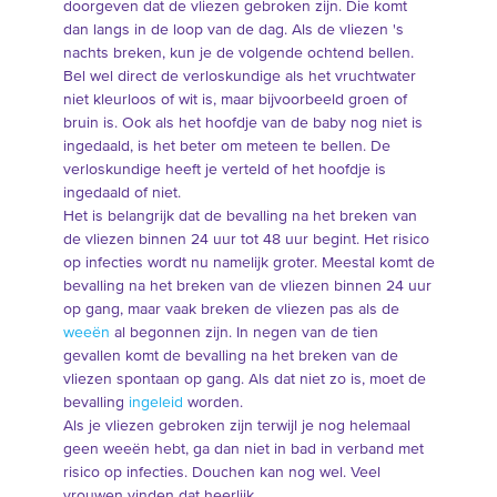
doorgeven dat de vliezen gebroken zijn. Die komt
dan langs in de loop van de dag. Als de vliezen 's
nachts breken, kun je de volgende ochtend bellen.
Bel wel direct de verloskundige als het vruchtwater
niet kleurloos of wit is, maar bijvoorbeeld groen of
bruin is. Ook als het hoofdje van de baby nog niet is
ingedaald, is het beter om meteen te bellen. De
verloskundige heeft je verteld of het hoofdje is
ingedaald of niet.
Het is belangrijk dat de bevalling na het breken van
de vliezen binnen 24 uur tot 48 uur begint. Het risico
op infecties wordt nu namelijk groter. Meestal komt de
bevalling na het breken van de vliezen binnen 24 uur
op gang, maar vaak breken de vliezen pas als de
weeën
al begonnen zijn. In negen van de tien
gevallen komt de bevalling na het breken van de
vliezen spontaan op gang. Als dat niet zo is, moet de
bevalling
ingeleid
worden.
Als je vliezen gebroken zijn terwijl je nog helemaal
geen weeën hebt, ga dan niet in bad in verband met
risico op infecties. Douchen kan nog wel. Veel
vrouwen vinden dat heerlijk.