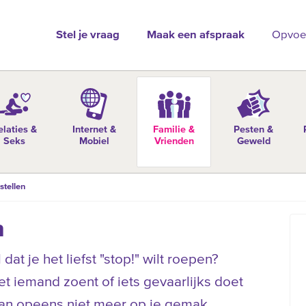
Stel je vraag
Maak een afspraak
Opvoe
elaties &
Internet &
Familie &
Pesten &
Seks
Mobiel
Vrienden
Geweld
stellen
n
at je het liefst "stop!" wilt roepen?
t iemand zoent of iets gevaarlijks doet
dan opeens niet meer op je gemak.