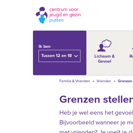
Ik ben
Tussen 12 en 18
Lichaam &
R
Gevoel
Familie & Vrienden
Vrienden
Grenzen 
Grenzen stelle
Heb je wel eens het gevoel d
Bijvoorbeeld wanneer je me
met vrienden? Je voelt je 