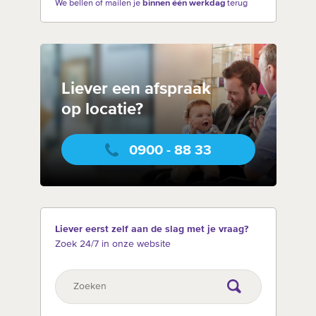
We bellen of mailen je
binnen één werkdag
terug
Liever een afspraak
op locatie?
0900 - 88 33
Liever eerst zelf aan de slag met je vraag?
Zoek 24/7 in onze website