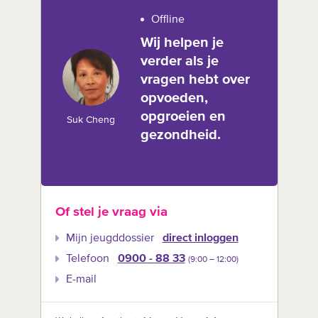
Offline
Wij helpen je
verder als je
vragen hebt over
opvoeden,
opgroeien en
Suk Cheng
gezondheid.
Of stel je vraag via
Mijn jeugddossier
direct inloggen
Telefoon
0900 - 88 33
(9:00 –‍ 12:00)
E-mail