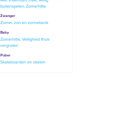
Met vreemden mee
Veilig
buitenspelen
Zomerhitte
Zwanger
Zomer, zon en zonnebank
Baby
Zomerhitte
Veiligheid thuis
vergroten
Puber
Skateboarden en skaten