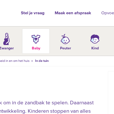
Stel je vraag
Maak een afspraak
Opvoe
Zwanger
Baby
Peuter
Kind
heid in en om het huis
In de tuin
jk om in de zandbak te spelen. Daarnaast
ntwikkeling. Kinderen stoppen van alles