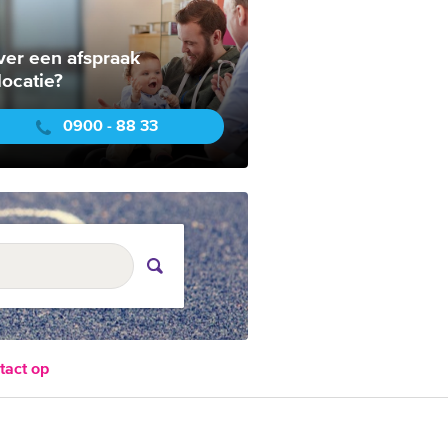
ver een afspraak
locatie?
0900 - 88 33
tact op