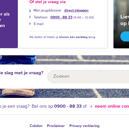
Of stel je vraag via
Mijn jeugddossier
direct inloggen
r als
Lie
Telefoon
0900 - 88 33
(9:00 –‍ 12:00)
r
op 
E-mail
ien
We bellen of mailen je
binnen één werkdag
terug
de slag met je vraag?
 je een vraag?
Bel ons op
0900 - 88 33
of
neem online con
Colofon
Proclaimer
Privacy verklaring