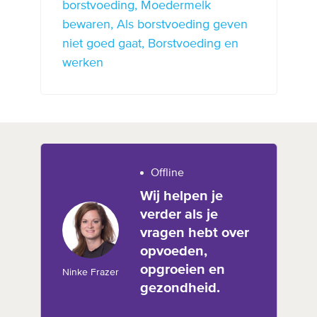
borstvoeding
Moedermelk
bewaren
Als borstvoeding geven
niet goed gaat
Borstvoeding en
werken
Offline
Wij helpen je
verder als je
vragen hebt over
opvoeden,
opgroeien en
Ninke Frazer
gezondheid.