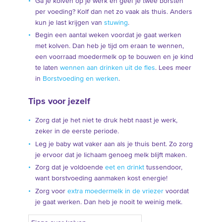
Ga je kolven op je werk en geef je twee borsten
per voeding? Kolf dan net zo vaak als thuis. Anders
kun je last krijgen van
stuwing
.
Begin een aantal weken voordat je gaat werken
met kolven. Dan heb je tijd om eraan te wennen,
een voorraad moedermelk op te bouwen en je kind
te laten
wennen aan drinken uit de fles
. Lees meer
in
Borstvoeding en werken
.
Tips voor jezelf
Zorg dat je het niet te druk hebt naast je werk,
zeker in de eerste periode.
Leg je baby wat vaker aan als je thuis bent. Zo zorg
je ervoor dat je lichaam genoeg melk blijft maken.
Zorg dat je voldoende
eet en drinkt
tussendoor,
want borstvoeding aanmaken kost energie!
Zorg voor
extra moedermelk in de vriezer
voordat
je gaat werken. Dan heb je nooit te weinig melk.