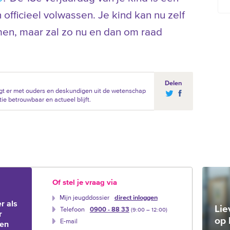
n officieel volwassen. Je kind kan nu zelf
n, maar zal zo nu en dan om raad
Delen
gt er met ouders en deskundigen uit de wetenschap
ie betrouwbaar en actueel blijft.
Of stel je vraag via
Mijn jeugddossier
direct inloggen
r als
Lie
Telefoon
0900 - 88 33
(9:00 –‍ 12:00)
r
op 
E-mail
ien