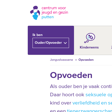
Ik ben
Ouder/Opvoeder
Kinderwens
Jongvolwassene
Opvoeden
Opvoeden
Als ouder ben je vaak con
Daar hoort ook
seksuele o
kind over
verliefdheid en s
en een
tienerzwangerscha