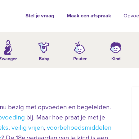
Stel je vraag
Maak een afspraak
Opvoe
Zwanger
Baby
Peuter
Kind
tinu bezig met opvoeden en begeleiden.
pvoeding
bij. Maar hoe praat je met je
eks
,
veilig vrijen
,
voorbehoedsmiddelen
p
? De 18e verjaardag van je kind is een