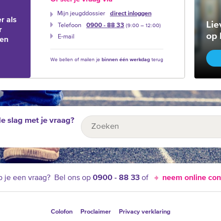
Mijn jeugddossier
direct inloggen
r als
Lie
Telefoon
0900 - 88 33
(9:00 –‍ 12:00)
r
op 
E-mail
ien
We bellen of mailen je
binnen één werkdag
terug
de slag met je vraag?
 je een vraag?
Bel ons op
0900 - 88 33
of
neem online con
Colofon
Proclaimer
Privacy verklaring