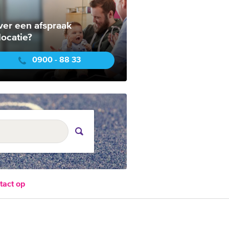
ver een afspraak
locatie?
0900 - 88 33
tact op