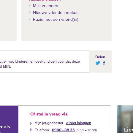
Mijn vrienden
Nieuwe vrienden maken
Ruzie met een vriend(in)
Delen
t er met kinderen en deskundigen voor dat deze
blijft.
Of stel je vraag via
Mijn jeugddossier
direct inloggen
r als
Lie
Telefoon
0900 - 88 33
(9:00 –‍ 12:00)