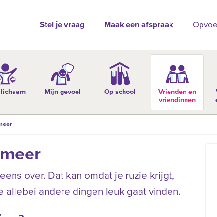
Stel je vraag
Maak een afspraak
Opvoe
 lichaam
Mijn gevoel
Op school
Vrienden en
vriendinnen
meer
 meer
ens over. Dat kan omdat je ruzie krijgt,
e allebei andere dingen leuk gaat vinden.