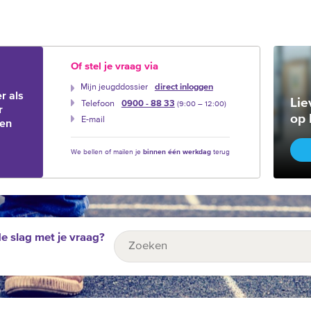
Of stel je vraag via
Mijn jeugddossier
direct inloggen
r als
Lie
Telefoon
0900 - 88 33
(9:00 –‍ 12:00)
r
op 
E-mail
ien
We bellen of mailen je
binnen één werkdag
terug
de slag met je vraag?