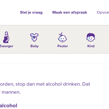
Stel je vraag
Maak een afspraak
Opvoe
Zwanger
Baby
Peuter
Kind
worden, stop dan met alcohol drinken. Dat
r mannen.
alcohol