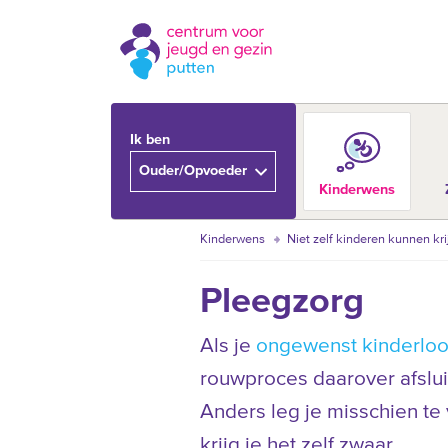
Ik ben
Ouder/Opvoeder
Kinderwens
Kinderwens
Niet zelf kinderen kunnen kr
Pleegzorg
Als je
ongewenst kinderlo
rouwproces daarover afslui
Anders leg je misschien te
krijg je het zelf zwaar.