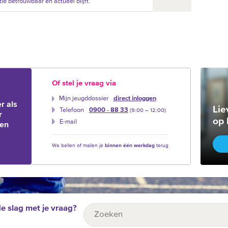
ie betrouwbaar en actueel blijft.
Of stel je vraag via
Mijn jeugddossier
direct inloggen
r als
Lie
Telefoon
0900 - 88 33
(9:00 –‍ 12:00)
r
op 
E-mail
ien
We bellen of mailen je
binnen één werkdag
terug
de slag met je vraag?