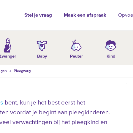
Stel je vraag
Maak een afspraak
Opvoe
Zwanger
Baby
Peuter
Kind
ijgen
Pleegzorg
os
bent, kun je het best eerst het
ten voordat je begint aan pleegkinderen.
 veel verwachtingen bij het pleegkind en