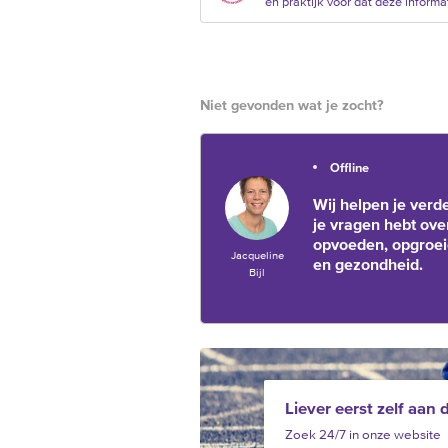
en praktijk voor dat deze informat
Niet gevonden wat je zocht?
Offline
Wij helpen je verde
je vragen hebt ove
opvoeden, opgroe
Jacqueline
en gezondheid.
Bijl
Liever eerst zelf aan 
Zoek 24/7 in onze website