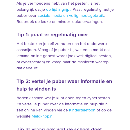
Als je vermoedens hebt van het pesten, is het
belangrijk dat je
op tijd ingrijpt
. Praat regelmatig met je
puber over
sociale media en veilig mediagebruik
.
Bespreek de leuke en minder leuke ervaringen.
Tip 1: praat er regelmatig over
Het beste kun je zelf zo nu en dan het onderwerp
aansnijden. Vraag of je puber hij wel eens merkt dat
iemand online gepest wordt (ook wel: digitaal pesten,
of cyberpesten) en vraag naar de manieren waarop
dat gebeurt.
Tip 2: vertel je puber waar informatie en
hulp te vinden is
Bedenk samen wat je kunt doen tegen cyberpesten.
En vertel je puber over de informatie en hulp die hij
zelf online kan vinden via de
Kindertelefoon
of op de
website
Meldknop.nl
.
Tip 3: vraag ook wat de school doet