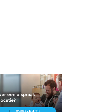
ver een afspraak
locatie?
0900 - 88 33