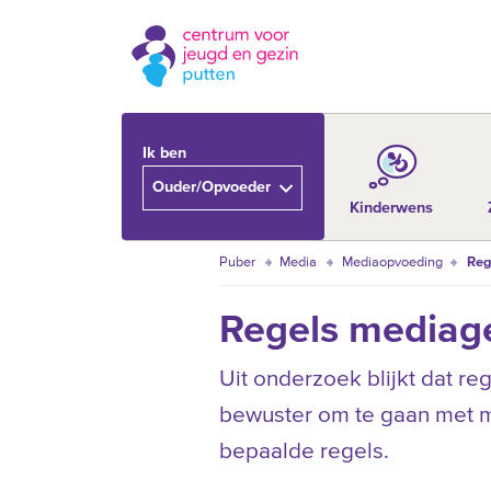
Ik ben
Ouder/Opvoeder
Kinderwens
Puber
Media
Mediaopvoeding
Reg
Regels mediag
Uit onderzoek blijkt dat reg
bewuster om te gaan met me
bepaalde regels.