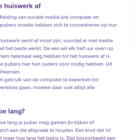
e huiswerk af
fleiding van sociale media (via computer en
t pubers moeite hebben zich te concentreren op hun
huiswerk eerst af moet zijn, voordat er met media
 het beste werkt. De een wil elk half uur even op
l hem helemaal weg hebben tot het huiswerk af is.
le pubers hier hun ouders voor nodig hebben. Uit
beheersen.
t gebruik van de computer te beperken tot
erkklas gaan, moeten daar ook altijd alle
oe lang?
oe lang je puber mag gamen (tv-kijken of
ich aan die afspraak te houden. Een kind dat 'in'
iet meer hoe lang het bezig is. Stel bijvoorbeeld een