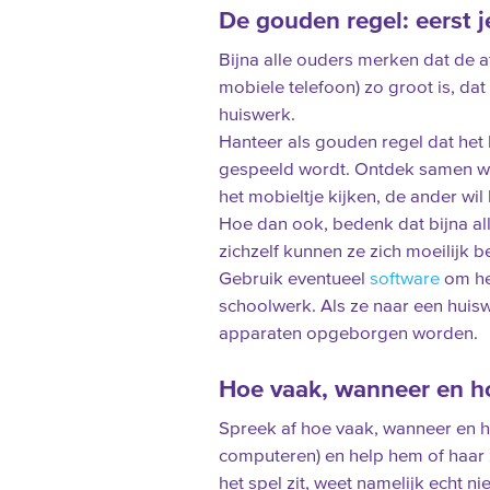
De gouden regel: eerst j
Bijna alle ouders merken dat de a
mobiele telefoon) zo groot is, da
huiswerk.
Hanteer als gouden regel dat het 
gespeeld wordt. Ontdek samen wat
het mobieltje kijken, de ander wi
Hoe dan ook, bedenk dat bijna al
zichzelf kunnen ze zich moeilijk 
Gebruik eventueel
software
om he
schoolwerk. Als ze naar een huisw
apparaten opgeborgen worden.
Hoe vaak, wanneer en h
Spreek af hoe vaak, wanneer en h
computeren) en help hem of haar z
het spel zit, weet namelijk echt n