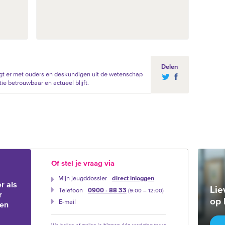
Delen
gt er met ouders en deskundigen uit de wetenschap
ie betrouwbaar en actueel blijft.
Of stel je vraag via
Mijn jeugddossier
direct inloggen
r als
Lie
Telefoon
0900 - 88 33
(9:00 –‍ 12:00)
r
op 
E-mail
ien