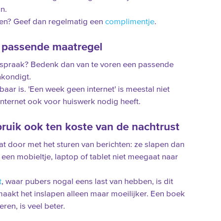
n.
ken? Geef dan regelmatig een
complimentje
.
 passende maatregel
afspraak? Bedenk dan van te voren een passende
nkondigt.
aar is. 'Een week geen internet' is meestal niet
 internet ook voor huiswerk nodig heeft.
uik ook ten koste van de nachtrust
t door met het sturen van berichten: ze slapen dan
 een mobieltje, laptop of tablet niet meegaat naar
t
, waar pubers nogal eens last van hebben, is dit
aakt het inslapen alleen maar moeilijker. Een boek
eren, is veel beter.