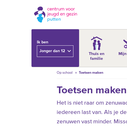
Ik ben
Jonger dan 12
Thuis en
Mijn
familie
Op school
Toetsen maken
Toetsen maken
Het is niet raar om zenuwach
iedereen last van. Als je 
zenuwen vast minder. Missc