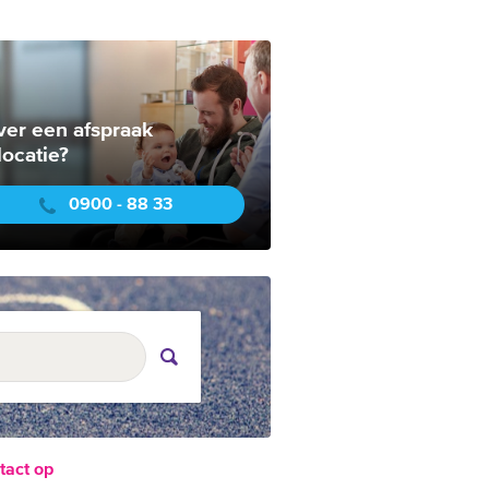
ver een afspraak
locatie?
0900 - 88 33
tact op