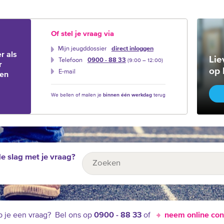
Of stel je vraag via
Mijn jeugddossier
direct inloggen
r als
Lie
Telefoon
0900 - 88 33
(9:00 –‍ 12:00)
r
op 
E-mail
ien
We bellen of mailen je
binnen één werkdag
terug
de slag met je vraag?
 je een vraag?
Bel ons op
0900 - 88 33
of
neem online con