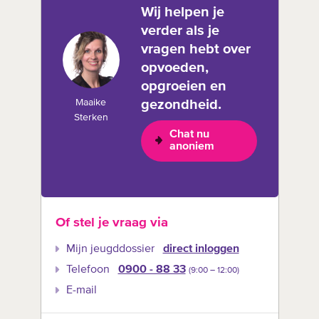
Wij helpen je
verder als je
vragen hebt over
opvoeden,
opgroeien en
Maaike
gezondheid.
Sterken
Chat nu
anoniem
Of stel je vraag via
Mijn jeugddossier
direct inloggen
Telefoon
0900 - 88 33
(9:00 –‍ 12:00)
E-mail