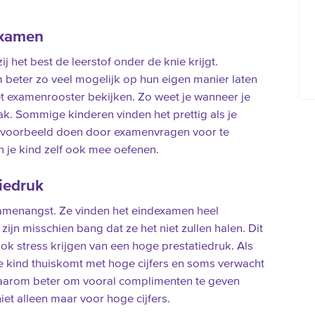
examen
ij het best de leerstof onder de knie krijgt.
beter zo veel mogelijk op hun eigen manier laten
het examenrooster bekijken. Zo weet je wanneer je
k. Sommige kinderen vinden het prettig als je
bijvoorbeeld doen door examenvragen voor te
n je kind zelf ook mee oefenen.
iedruk
xamenangst. Ze vinden het eindexamen heel
ijn misschien bang dat ze het niet zullen halen. Dit
ook stress krijgen van een hoge prestatiedruk. Als
je kind thuiskomt met hoge cijfers en soms verwacht
s daarom beter om vooral complimenten te geven
et alleen maar voor hoge cijfers.