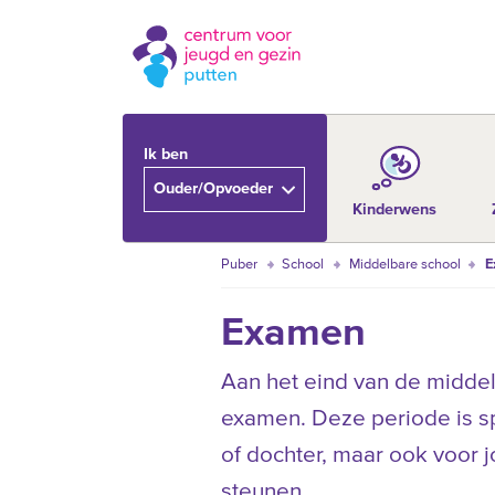
Ik ben
Ouder/Opvoeder
Kinderwens
Puber
School
Middelbare school
E
Examen
Aan het eind van de middel
examen. Deze periode is sp
of dochter, maar ook voor j
steunen.