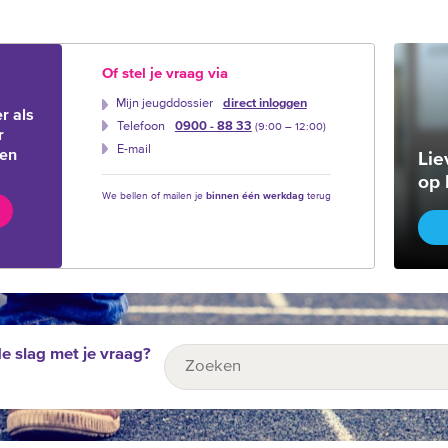
Of stel je vraag via
Mijn jeugddossier
direct inloggen
r als
Telefoon
0900 - 88 33
(9:00 –‍ 12:00)
r
E-mail
ien
Lie
op 
We bellen of mailen je
binnen één werkdag
terug
de slag met je vraag?