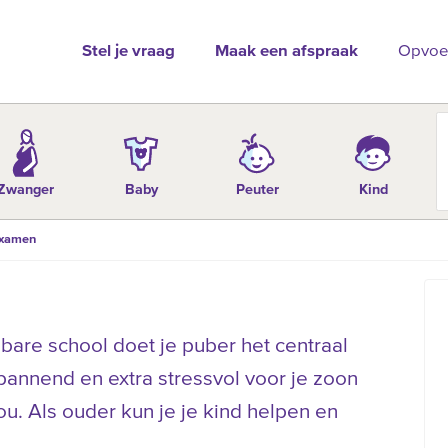
Stel je vraag
Maak een afspraak
Opvoe
Zwanger
Baby
Peuter
Kind
xamen
bare school doet je puber het centraal
annend en extra stressvol voor je zoon
ou. Als ouder kun je je kind helpen en